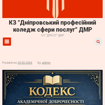
КЗ "Дніпровський професійний
коледж сфери послуг" ДМР
КЗ "ДПКСП" ДМР
Primary Menu
Posted on
20.03.2026
by
admin