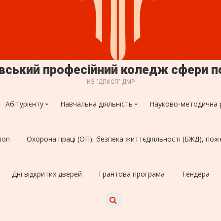
овський професійний коледж сфери п
КЗ "ДПКСП" ДМР
Абітурієнту
Навчальна діяльність
Науково-методична 
ion
Охорона праці (ОП), безпека життєдіяльності (БЖД), пож
Дні відкритих дверей
Грантова програма
Тендера