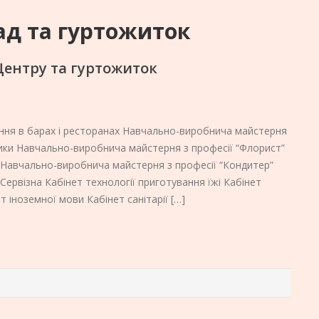
д та гуртожиток
Центру та гуртожиток
ання в барах і ресторанах Навчально-виробнича майстерня
тики Навчально-виробнича майстерня з професії “Флорист”
 Навчально-виробнича майстерня з професії “Кондитер”
ервізна Кабінет технології приготування їжі Кабінет
ет іноземної мови Кабінет санітарії […]