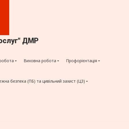
ослуг" ДМР
робота
Виховна робота
Профорієнтація
ежна безпека (ПБ) та цивільний захист (ЦЗ)