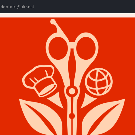
dcptots@ukr.net