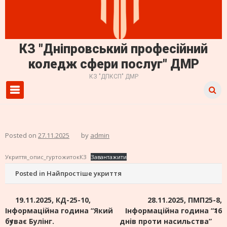
КЗ "Дніпровський професійний
коледж сфери послуг" ДМР
КЗ "ДПКСП" ДМР
Primary Menu
Posted on
27.11.2025
by
admin
Укриття_опис_гуртожитокКЗ
Завантажити
Posted in
Найпростіше укриття
Навігація
19.11.2025, КД-25-10,
28.11.2025, ПМП25-8,
Інформаційна година “Який
Інформаційна година “16
записів
буває Булінг.
днів проти насильства”