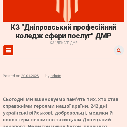
КЗ "Дніпровський професійний
коледж сфери послуг" ДМР
КЗ "ДПКСП" ДМР
Primary Menu
Posted on
20.01.2025
by
admin
Сьогодні ми вшановуємо пам’ять тих, хто став
справжніми героями нашої країни. 242 дні
українські військові, добровольці, медики й
волонтери невпинно захищали Донецький
аеропорт. Не витримував бетон, плавився