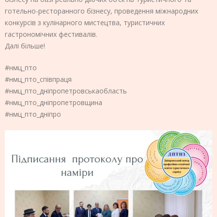
готельно-ресторанного бізнесу, проведення міжнародних
конкурсів з кулінарного мистецтва, туристичних
гастрономічних фестивалів.
Далі більше!
#нмц_пто
#нмц_пто_співпраця
#нмц_пто_дніпропетровськаобласть
#нмц_пто_дніпропетровщина
#нмц_пто_дніпро