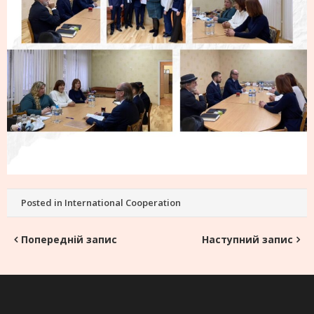
Posted in
International Cooperation
Навігація
Попередній запис
Наступний запис
записів