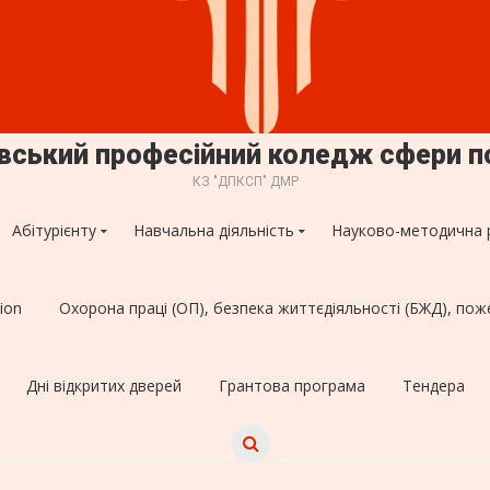
овський професійний коледж сфери п
КЗ "ДПКСП" ДМР
Абітурієнту
Навчальна діяльність
Науково-методична 
ion
Охорона праці (ОП), безпека життєдіяльності (БЖД), пож
Дні відкритих дверей
Грантова програма
Тендера