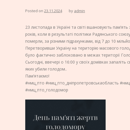
Posted on
23.11.2024
by
admin
23 листопада в Україні та світі вшановують пам’ят
років, коли в результаті політики Радянського союзу 
померли, за різними підрахунками, від 7 до 10 мільй
Перетворивши Україну на територію масового голод
було фактично заблоковано в межах території Го
Сьогодні, ввечері о 16:00 у своїх домівках запаліть с
яких убили голодом..
Пам’ятаємо!
#нмц_пто #нмц_пто_дніпропетровськаобласть #нмц
#нмц_пто_голодомор