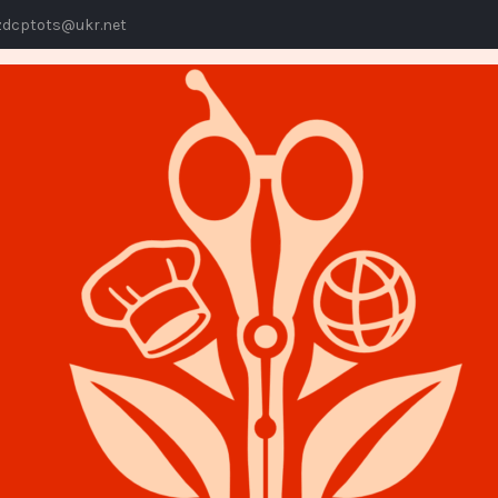
dcptots@ukr.net