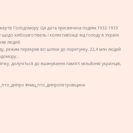
ь жертв Голодомору. Ця дата присвячена подіям 1932-1933
щодо хлібозаготівель і колективізації від голоду в Україні
онів людей.
у, режим перекрив всі шляхи до порятунку. 22,4 млн людей
лодомору…
вічку, долучіться до вшанування пам’яті мільйонів українців,
_пто_дніпро #нмц_пто_дніпропетровщина