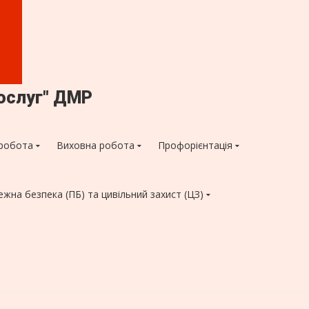
ослуг" ДМР
робота
Виховна робота
Профорієнтація
ежна безпека (ПБ) та цивільний захист (ЦЗ)