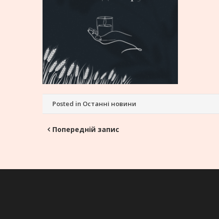
Posted in
Останні новини
Навігація
Попередній запис
записів