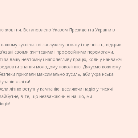
ділю жовтня. Встановлено Указом Президента України в
 нашому суспільстві заслужену повагу і вдячність, відкрив
в’язані своїми життєвими і професійними перемогами.
і за вашу невтомну і наполегливу працю, коли у найважчі
 передавати знання молодому поколінню! Дякуємо кожному
небезпеки приклали максимально зусиль, аби українська
увачів освіти!
вели літню вступну кампанію, вселяючи надію у тисячі
е майбутнє, в те, що незважаючи ні на що, ми
вців!