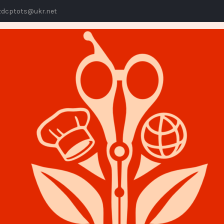
dcptots@ukr.net