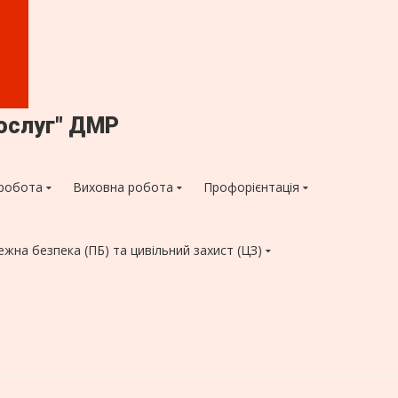
ослуг" ДМР
робота
Виховна робота
Профорієнтація
ежна безпека (ПБ) та цивільний захист (ЦЗ)