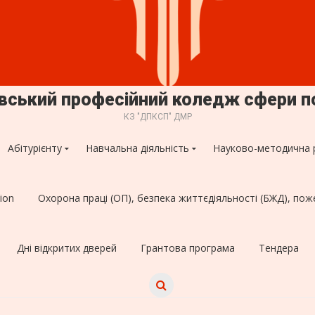
овський професійний коледж сфери п
КЗ "ДПКСП" ДМР
Абітурієнту
Навчальна діяльність
Науково-методична 
ion
Охорона праці (ОП), безпека життєдіяльності (БЖД), пож
Дні відкритих дверей
Грантова програма
Тендера