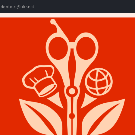
dcptots@ukr.net