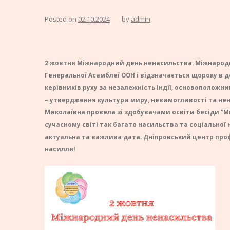
Posted on
02.10.2024
by
admin
2 жовтня Міжнародний день ненасильства. Міжнародн
Генеральної Асамблеї ООН і відзначається щороку в д
керівників руху за незалежність Індії, основоположни
– утвердження культури миру, невимогливості та не
Миколаївна провела зі здобувачами освіти бесіди “Ми
сучасному світі так багато насильства та соціальної
актуальна та важлива дата. Дніпровський центр проф
насилля!