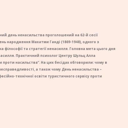
ий день ненасильства проголошений на 62-й сесії
ень народження Махатми Ганді (1869-1948), одного з
ка філософії та стратегії ненасилля. Головна мета цього дня
насилля. Практичний психолог Центру Шульц Алла
 проти насильства”. На цих бесідах обговорили: чому в
 несправедливості, а також чому День ненасильства –
есійно-технічної освіти туристичного сервісу проти