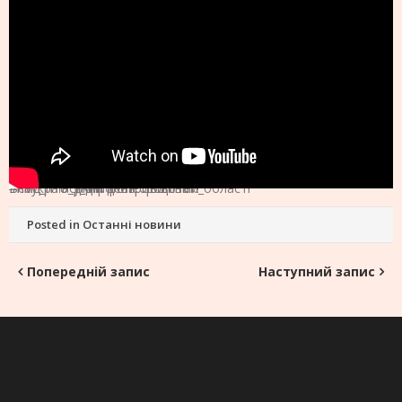
Всеукраїнський день бібліотек!
#нмц_пто
#нмц_пто_у_дніпропетровській_області
#нмц_пто_дніпропетровщина
Posted in
Останні новини
Навігація
Попередній запис
Наступний запис
записів