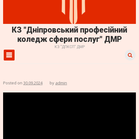
КЗ "Дніпровський професійний
коледж сфери послуг" ДМР
КЗ "ДПКСП" ДМР
Primary Menu
Posted on
30.09.2024
by
admin