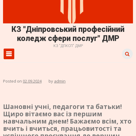
КЗ "Дніпровський професійний
коледж сфери послуг" ДМР
КЗ "ДПКСП" ДМР
Primary Menu
Posted on
02.09.2024
by
admin
Шановні учні, педагоги та батьки!
Щиро вітаємо вас із першим
навчальним днем! Бажаємо всім, хто
вчить і вчиться, працьовитості та
успішного просування до вершин