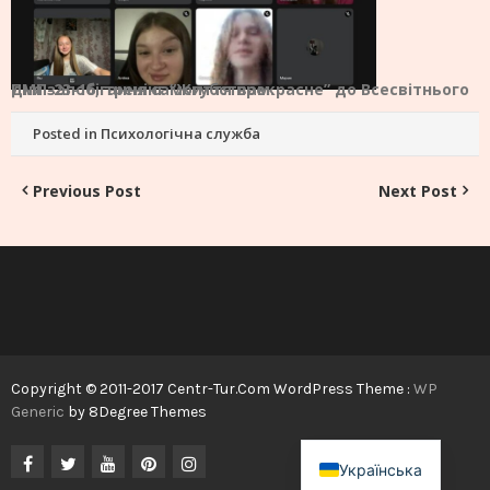
ПМП-23-16, тренінг “Життя прекрасне” до Всесвітнього дня запобігання самогубствам.
Posted in
Психологічна служба
Post
Previous Post
Next Post
navigation
Copyright © 2011-2017 Centr-Tur.Com WordPress Theme :
WP
Generic
by 8Degree Themes
Українська