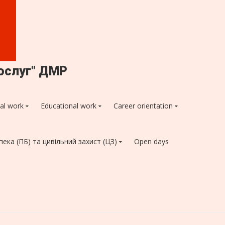
ослуг" ДМР
al work
Educational work
Career orientation
ека (ПБ) та цивільний захист (ЦЗ)
Open days