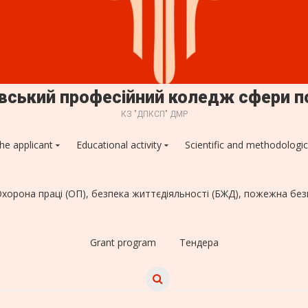
овський професійний коледж сфери п
КЗ "ДПКСП" ДМР
he applicant
Educational activity
Scientific and methodologic
хорона праці (ОП), безпека життєдіяльності (БЖД), пожежна безп
Grant program
Тендера