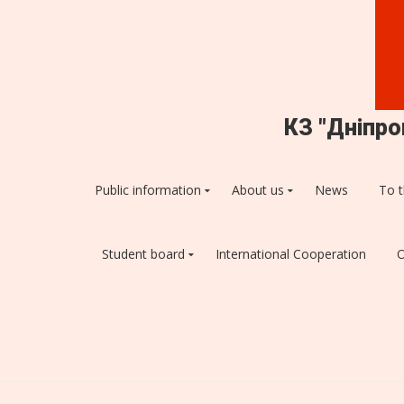
КЗ "Дніпр
Public information
About us
News
To t
Student board
International Cooperation
О