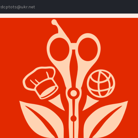
dcptots@ukr.net