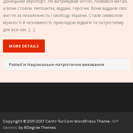
Донецький аеропорт. Не витримував бетон, плавився метал,
а вони стояли. Непохитні, віддані, героїчні. Вони віддали свої
життя за незалежність і свободу України. Стали символом
мужності й незламності, прикладом відваги та патріотизму
для всіх нас. […]
MORE DETAILS
Posted in
Національно-патріотичне виховання
Copyright © 2011-2017 Centr-Tur.Com WordPress Theme :
WP
Generic
by 8Degree Themes