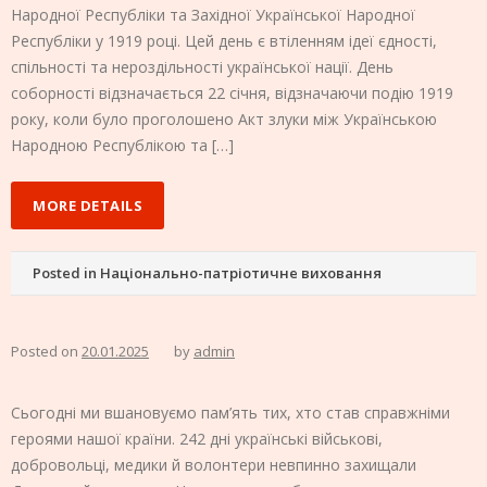
Народної Республіки та Західної Української Народної
Республіки у 1919 році. Цей день є втіленням ідеї єдності,
спільності та нероздільності української нації. День
соборності відзначається 22 січня, відзначаючи подію 1919
року, коли було проголошено Акт злуки між Українською
Народною Республікою та […]
MORE DETAILS
Posted in
Національно-патріотичне виховання
Posted on
20.01.2025
by
admin
Сьогодні ми вшановуємо пам’ять тих, хто став справжніми
героями нашої країни. 242 дні українські військові,
добровольці, медики й волонтери невпинно захищали