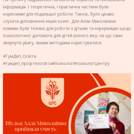
інформація. І теоретична, і практична частини були
корисними для подальшої роботи. Також, було цікаво
слухати доповнення інших колег. Для Алли Миколаївни
новими були техніки для роботи з дітьми та інформацію щодо
психологічної допомоги для дітей різного віку: на що саме
звернути увагу, якими методами користуватися.
#ГумДеп_Освіта
#гумдеп_профтехосвіта
#психолог
#психологЦентру