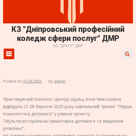
КЗ "Дніпровський професійний
коледж сфери послуг" ДМР
КЗ "ДПКСП" ДМР
Primary Menu
Posted on
31.03.2025
by
admin
Практикуючий психолог Центру Шульц Алла Миколаївна
відвідала 27-28 березня 2025 року навчальний тренінг “Перша
психологічна допомога” у рамках проекту
“Мультисекторіальна гуманітарна допомога та зміцнення
резилієнс”.
На тренінгу надавалась наповнена, корисна та пізнавальна