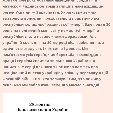
жовтня 1944 року останній німецький солдат під
натиском Радянської армії залишив найзахідніший
регіон України — Закарпаття. Українську землю
визволяли воїни, які представляли практично всі
республіки колишньої радянської імперії. Вже понад 30
років на політичній мапі світу немає тієї імперії, а
республіки стали незалежними державами. Але
українці й сьогодні, на 80-му році після звільнення, з
вдячністю згадують їхніх синів і доньок. Ми
пам’ятаємо усіх героїв, чия боротьба, самовіддана
праця і героїзм сприяли звільненню України від
нацистів. У серці кожного з нас жива пам’ять про
неоціненний внесок українців у спільну перемогу в цій
жахливій війні. Тим, хто загинув і тим, хто вижив у
пеклі 40-х ми зобов’язані всім, що маємо сьогодні.