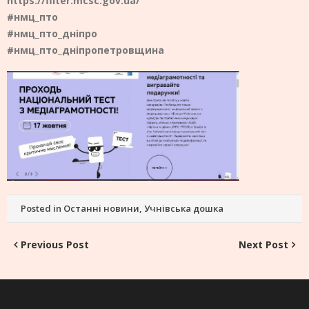
https://filter.mcsc.gov.ua/
#нмц_пто
#нмц_пто_дніпро
#нмц_пто_дніпропетровщина
Posted in
Останні новини
,
Учнівська дошка
Post
Previous Post
Next Post
navigation