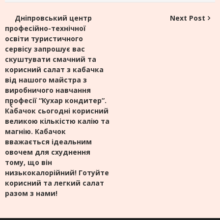
Post
Дніпровський центр
Next Post
професійно-технічної
navigation
освіти туристичного
сервісу запрошує вас
скуштувати смачний та
корисний салат з кабачка
від нашого майстра з
виробничого навчання
професії “Кухар кондитер”.
Кабачок сьогодні корисний
великою кількістю калію та
магнію. Кабачок
вважається ідеальним
овочем для схуднення
тому, що він
низькокалорійний! Готуйте
корисний та легкий салат
разом з нами!