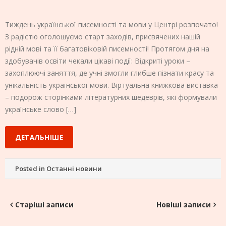
Тиждень української писемності та мови у Центрі розпочато!
З радістю оголошуємо старт заходів, присвячених нашій
рідній мові та її багатовіковій писемності! Протягом дня на
здобувачів освіти чекали цікаві події: Відкриті уроки –
захоплюючі заняття, де учні змогли глибше пізнати красу та
унікальність української мови. Віртуальна книжкова виставка
– подорож сторінками літературних шедеврів, які формували
українське слово […]
ДЕТАЛЬНІШЕ
Posted in
Останні новини
Навігація
Старіші записи
Новіші записи
за