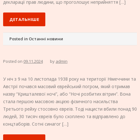
декларації прав людини, що проголошує неприйняття […]
ДЕТАЛЬНІШЕ
Posted in
Останні новини
Posted on
09.11.2024
by
admin
У ніч з 9 на 10 листопада 1938 року на території Німеччини та
Австрії почався масовий єврейський погром, який отримав
назву “Кришталевої ночі”, або “Ночі розбитих вітрин”. Вона
стала першою масовою акцією фізичного насильства
Третього рейху стосовно євреїв. Тоді нацисти вбили понад 90
людей, 30 тисяч євреїв було схоплено та відправлено до
концтаборів. Сотні синагог […]