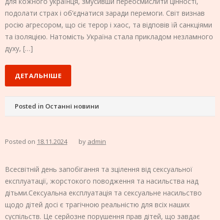
для кожного українця, змусивши переосмислити цінності,
подолати страх і об’єднатися заради перемоги. Світ визнав
росію агресором, що сіє терор і хаос, та відповів їй санкціями
та ізоляцією. Натомість Україна стала прикладом незламного
духу, […]
ДЕТАЛЬНІШЕ
Posted in
Останні новини
Posted on
18.11.2024
by
admin
Всесвітній день запобігання та зцілення від сексуальної
експлуатації, жорстокого поводження та насильства над
дітьми.Сексуальна експлуатація та сексуальне насильство
щодо дітей досі є трагічною реальністю для всіх наших
суспільств. Це серйозне порушення прав дітей, що завдає