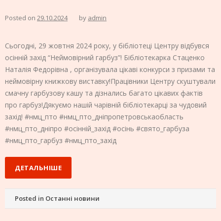
Posted on
29.10.2024
by
admin
Сьогодні, 29 жовтня 2024 року, у бібліотеці Центру відбувся
осінній захід “Неймовірний гарбуз”! Бібліотекарка Стаценко
Наталія Федорівна , організувала цікаві конкурси з призами та
неймовірну книжкову виставку!Працівники Центру скуштували
смачну гарбузову кашу та дізнались багато цікавих фактів
про гарбуз!Дякуємо нашій чарівній бібліотекарці за чудовий
захід! #нмц_пто #нмц_пто_дніпропетровськаобласть
#нмц_пто_дніпро #осінній_захід #осінь #свято_гарбуза
#нмц_пто_гарбуз #нмц_пто_захід
ДЕТАЛЬНІШЕ
Posted in
Останні новини