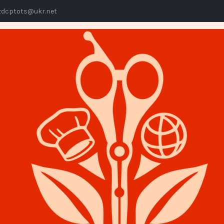
dcptots@ukr.net