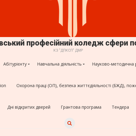
овський професійний коледж сфери п
КЗ "ДПКСП" ДМР
Абітурієнту
Навчальна діяльність
Науково-методична 
ion
Охорона праці (ОП), безпека життєдіяльності (БЖД), пож
Дні відкритих дверей
Грантова програма
Тендера