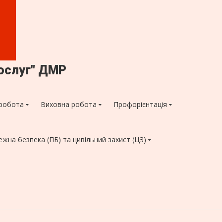
ослуг" ДМР
робота
Виховна робота
Профорієнтація
ежна безпека (ПБ) та цивільний захист (ЦЗ)