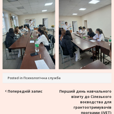
Posted in
Психологічна служба
Навігація
Попередній запис
Перший день навчального
візиту до Сілезького
записів
воєводства для
грантоотримувачів
програми (iVET)