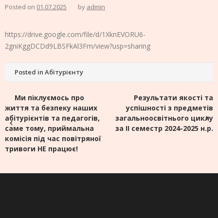
Posted on
01.07.2025
by
admin
https://drive.google.com/file/d/1XknEVORU6-
2gniKggDCDd9LBSFkAl3Fm/view?usp=sharing
Posted in
Абітурієнту
Навігація
Ми піклуємось про
Результати якості та
життя та безпеку наших
успішності з предметів
записів
абітурієнтів та педагогів,
загальноосвітнього циклу
саме тому, приймальна
за ІІ семестр 2024-2025 н.р.
комісія під час повітряної
тривоги НЕ працює!