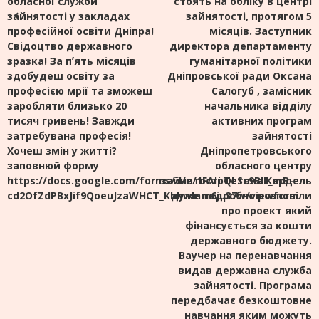
обласної служби
стоять на обліку в центрі
зайнятості у закладах
зайнятості, протягом 5
професійної освіти Дніпра!
місяців. Заступник
Свідоцтво державного
директора департаменту
зразка! За пʼять місяців
гуманітарної політики
здобудеш освіту за
Дніпровської ради Оксана
професією мрії та зможеш
Салогуб , замісник
заробляти близько 20
начальника відділу
тисяч гривень! Завжди
активних програм
затребувана професія!
зайнятості
Хочеш змін у житті?
Дніпропетровського
заповнюй форму
обласного центру
https://docs.google.com/forms/d/e/1FAIpQLSc9BlF_mB-
зайнятості Тетяна Кардель
cd2OfZdPBxJif9QoeuJzaWHCT_KhhwInm6ju37w/viewform
дуже подробно розповіли
про проект який
фінансується за кошти
державного бюджету.
Ваучер на перенавчання
видав державна служба
зайнятості. Програма
передбачає безкоштовне
навчання яким можуть