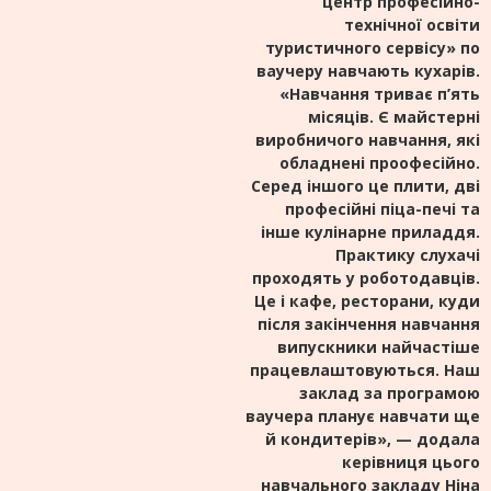
центр професійно-
технічної освіти
туристичного сервісу» по
ваучеру навчають кухарів.
«Навчання триває п’ять
місяців. Є майстерні
виробничого навчання, які
обладнені проофесійно.
Серед іншого це плити, дві
професійні піца-печі та
інше кулінарне приладдя.
Практику слухачі
проходять у роботодавців.
Це і кафе, ресторани, куди
після закінчення навчання
випускники найчастіше
працевлаштовуються. Наш
заклад за програмою
ваучера планує навчати ще
й кондитерів», — додала
керівниця цього
навчального закладу Ніна