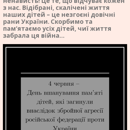
ненависть! Це те, що відчуває кожен
з нас. Відібрані, скалічені життя
наших дітей – це незгоєні довічні
рани України. Скорбимо та
пам’ятаємо усіх дітей, чиї життя
забрала ця війна…