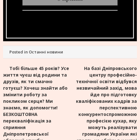
Posted in
Останні новини
Навігація
Тобі більше 45 років? Усе
На базі Дніпровського
життя чуєш від родини та
центру професійно-
записів
друзів, як ти смачно
технічної освіти відбувся
готуєш? Хочеш знайти або
незвичайний захід, мова
змінити роботу за
йде про підготовку
покликом серця? Ми
кваліфікованих кадрів за
знаємо, як допомогти!
перспективною
БЕЗКОШТОВНА
конкурентоспроможною
перекваліфікація за
професією кухар, яку
сприяння
можуть реалізувати
Дніпропетровської
громадяни України які