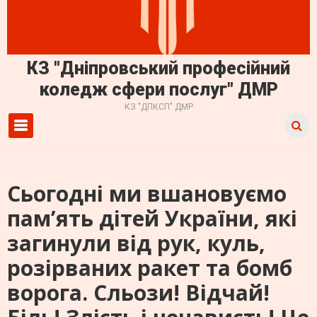
КЗ "Дніпровський професійний
коледж сфери послуг" ДМР
КЗ "ДПКСП" ДМР
Primary Menu
Сьогодні ми вшановуємо
пам’ять дітей України, які
загинули від рук, куль,
розірваних ракет та бомб
ворога. Сльози! Відчай!