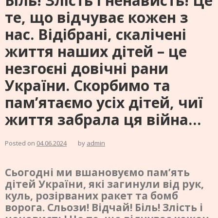
Біль! Злість і ненависть! Це
те, що відчуває кожен з
нас. Відібрані, скалічені
життя наших дітей – це
незгоєні довічні рани
України. Скорбимо та
пам’ятаємо усіх дітей, чиї
життя забрала ця війна…
Posted on
04.06.2024
by
admin
Сьогодні ми вшановуємо пам’ять
дітей України, які загинули від рук,
куль, розірваних ракет та бомб
ворога. Сльози! Відчай! Біль! Злість і